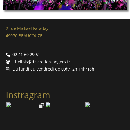
2 rue Mickaël Faraday
49070 BEAUCOUZE
02 41 60 29 51
t.bellois@discretion-angers.fr
Du lundi au vendredi de 09h/12h 14h/18h
Instragram