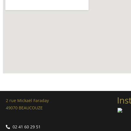
Ins
2 rue Mickaël Faraday
49070 BEAUCOUZE
02 41 60 29 51