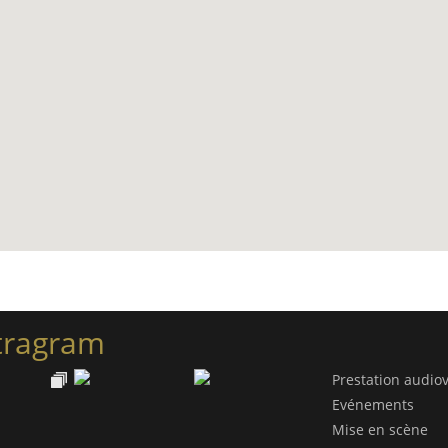
tragram
Prestation audiov
Evénements
Mise en scène